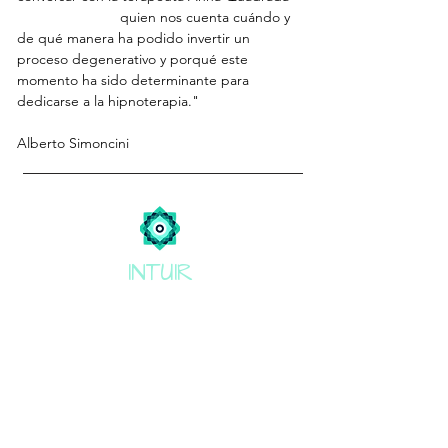
(
www.intuir.cat
),
 quien nos cuenta cuándo y 
de qué manera ha podido invertir un 
proceso degenerativo y porqué este 
momento ha sido determinante para 
dedicarse a la hipnoterapia." 
Alberto Simoncini
INTUIR
Do you want to receive
information about all the latest
news, workshops and talks?