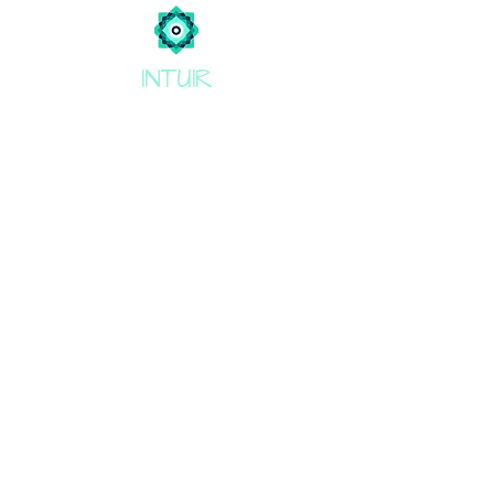
INTUIR
¿Quieres recibir información de
todas las novedades, talleres y
charlas?
SUSCRÍBETE
Inicio
Terapias de conexión
HIPNOTERAPIA
Terapia Gestalt & Somática