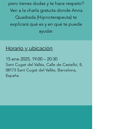
pero tienes dudas y te hace respeto?
Ven a la charla gratuita donde Anna
Quadrada (Hipnoterapeuta) te
explicará qué es y en qué te puede
ayudar.
Horario y ubicación
15 ene 2025, 19:00 – 20:30
Sant Cugat del Vallés, Calle de Castellví, 8,
08173 Sant Cugat del Vallès, Barcelona,
España