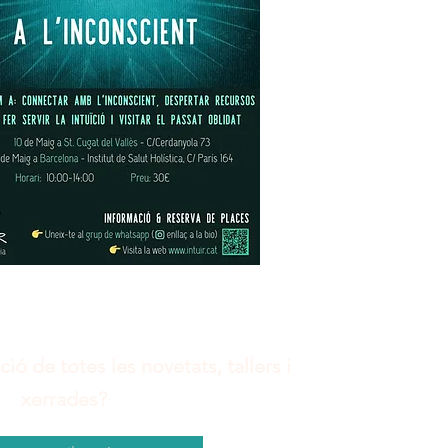
ió de totes les novetats, tallers i
xerrades?