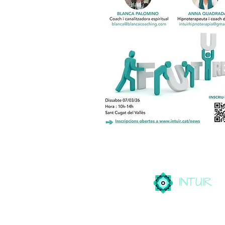
INTUIR
Teràpies de connexió