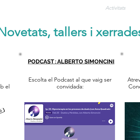
Sobre mi
Contacte
Activitats
Novetats, tallers i xerrade
PODCAST : ALBERTO SIMONCINI
ó
Entrevista de 23min
Escolta el Podcast al que vaig ser
Atrev
b el
convidada:
Cone