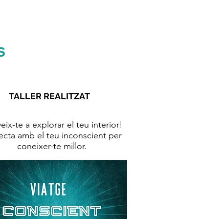
Blog
s
TALLER REALITZAT
Nova edició en preparació
eix-te a explorar el teu interior!
cta amb el teu inconscient per
coneixer-te millor.