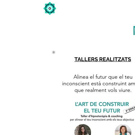
Inici
Tipus de teràpies
< tornar
TALLERS REALITZATS
Noves edicions en preparaci
Alinea el futur que el teu
inconscient està construint am
que realment vols viure.