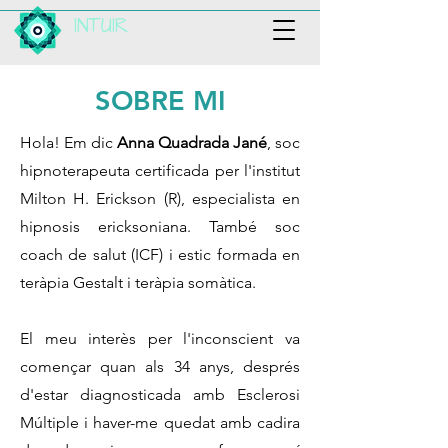
INTUIR
SOBRE MI
Hola! Em dic
Anna Quadrada Jané
, soc
hipnoterapeuta certificada per l'institut
Milton H. Erickson (R), especialista en
hipnosis ericksoniana. També soc
coach de salut (ICF) i estic formada en
teràpia Gestalt i teràpia somàtica.
​El meu interès per l'inconscient va
començar quan als 34 anys, després
d'estar diagnosticada amb Esclerosi
Múltiple i haver-me quedat amb cadira