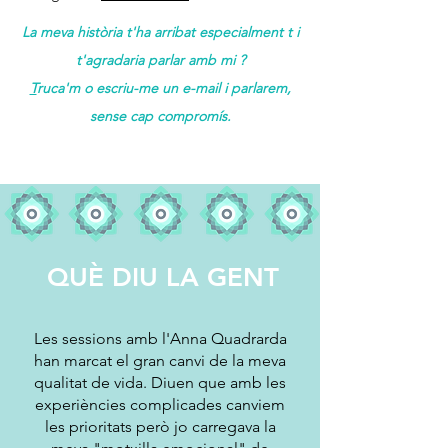
La meva història t'ha arribat especialment t i
t'agradaria parlar amb mi ?
T
ruca'm o escriu-me un e-mail i parlarem,
sense cap compromís.
QUÈ DIU LA GENT
Les sessions amb l'Anna Quadrarda
han marcat el gran canvi de la meva
qualitat de vida. Diuen que amb les
experiències complicades canviem
les prioritats però jo carregava la