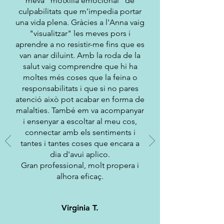
meva "motxilla emocional" de
culpabilitats que m'impedia portar
una vida plena. Gràcies a l'Anna vaig
"visualitzar" les meves pors i
aprendre a no resistir-me fins que es
van anar diluint. Amb la roda de la
salut vaig comprendre que hi ha
moltes més coses que la feina o
responsabilitats i que si no pares
atenció això pot acabar en forma de
malalties. També em va acompanyar
i ensenyar a escoltar al meu cos,
connectar amb els sentiments i
tantes i tantes coses que encara a
dia d'avui aplico.
Gran professional, molt propera i
alhora eficaç.
Virginia T.