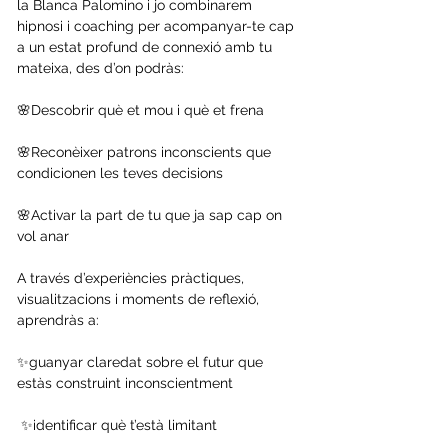
la Blanca Palomino i jo combinarem 
hipnosi i coaching per acompanyar-te cap 
a un estat profund de connexió amb tu 
mateixa, des d’on podràs:
🌸Descobrir què et mou i què et frena 
🌸Reconèixer patrons inconscients que 
condicionen les teves decisions 
🌸Activar la part de tu que ja sap cap on 
vol anar
A través d’experiències pràctiques, 
visualitzacions i moments de reflexió, 
aprendràs a:
✨guanyar claredat sobre el futur que 
estàs construint inconscientment
 ✨identificar què t’està limitant